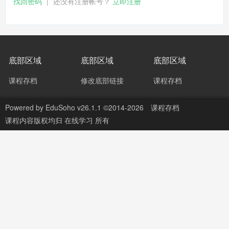
找回密码
|
还没有注册帐号？
立即注册
底部区域
底部区域
底部区域
课程存档
修改底部链接
课程存档
Powered by
EduSoho v26.1.1
©2014-2026
课程存档
课程内容版权均归
在线学习
所有